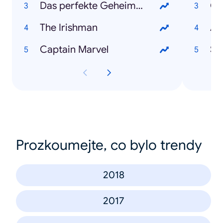
Das perfekte Geheimnis
Co
The Irishman
An
Captain Marvel
Sa
Prozkoumejte, co bylo trendy
2018
2017