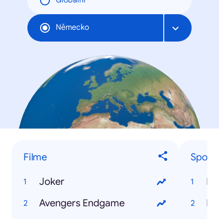
Globální
Německo
Filme
Sportl
Joker
Le
Avengers Endgame
Ne