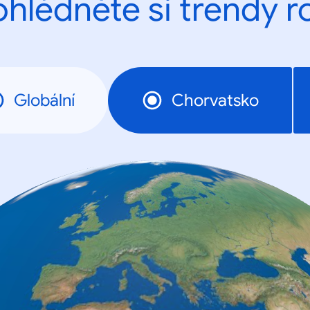
ohlédněte si trendy r
Globální
Chorvatsko