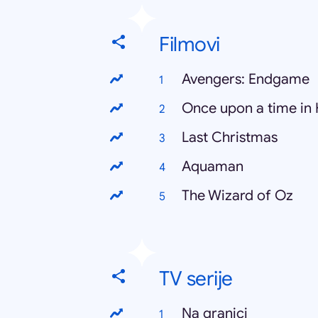
Filmovi
Avengers: Endgame
Once upon a time in
Last Christmas
Aquaman
The Wizard of Oz
TV serije
Na granici