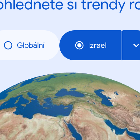
ohlédněte si trendy r
Globální
Izrael