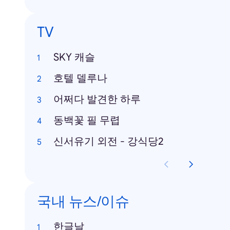
TV
SKY 캐슬
호텔 델루나
어쩌다 발견한 하루
동백꽃 필 무렵
신서유기 외전 - 강식당2
국내 뉴스/이슈
한글날