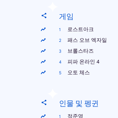
게임
로스트아크
패스 오브 엑자일
브롤스타즈
피파 온라인 4
오토 체스
인물 및 펭귄
정준영