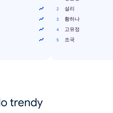
설리
황하나
고유정
조국
lo trendy