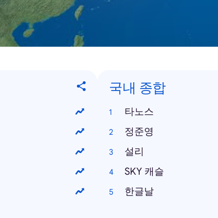
국내 종합
타노스
정준영
설리
SKY 캐슬
한글날