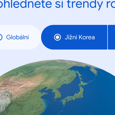
ohlédněte si trendy r
Globální
Jižní Korea