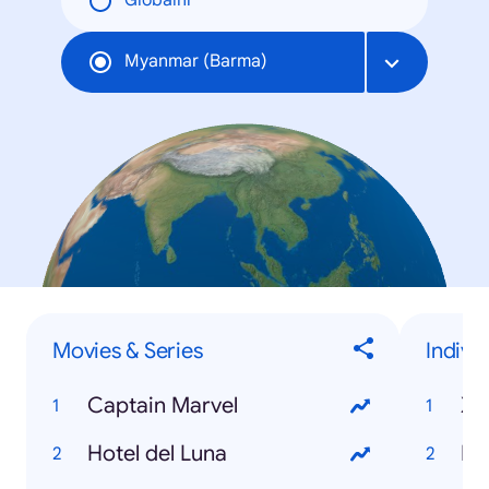
Globální
Myanmar (Barma)
Movies & Series
Indivi
Captain Marvel
Xi
Hotel del Luna
Ht