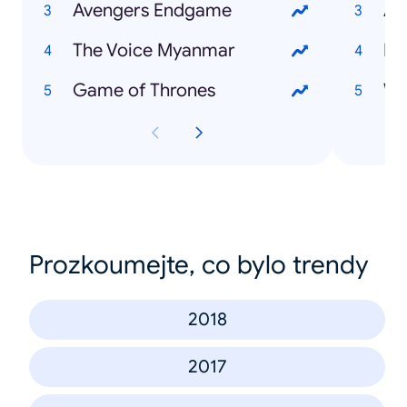
Avengers Endgame
Al
The Voice Myanmar
Na
Game of Thrones
Wa
Prozkoumejte, co bylo trendy
2018
2017