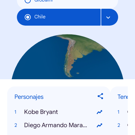
Globální
Chile
Personajes
Tende
Kobe Bryant
Co
Diego Armando Maradona
Co