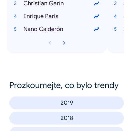
Christian Garín
Se
Enrique Paris
Nano Calderón
Prozkoumejte, co bylo trendy
2019
2018