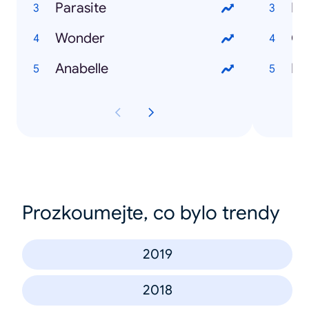
Parasite
Ev
Wonder
Ch
Anabelle
Ma
Prozkoumejte, co bylo trendy
2019
2018