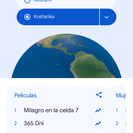
Globální
Kostarika
Películas
Mujer
Milagro en la celda 7
Be
365 Dni
Fa