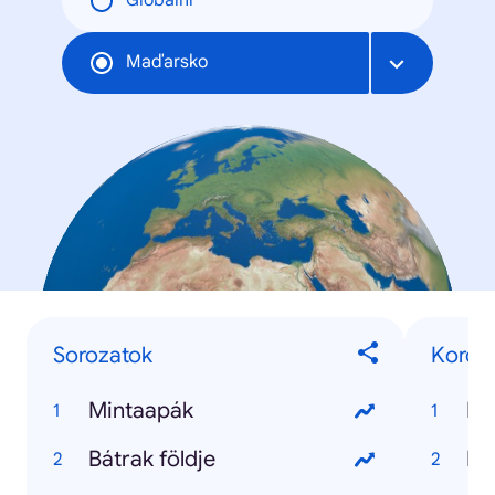
Globální
Maďarsko
Sorozatok
Korona
Mintaapák
Ko
Bátrak földje
Ko