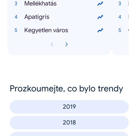
Mellékhatás
Ma
Apatigris
Kij
Kegyetlen város
Prozkoumejte, co bylo trendy
2019
2018