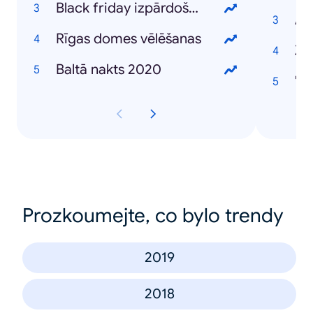
Black friday izpārdošana
AS
Rīgas domes vēlēšanas
Z
Baltā nakts 2020
"S
Prozkoumejte, co bylo trendy
2019
2018