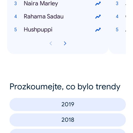
Naira Marley
Jo
Rahama Sadau
Go
Hushpuppi
AS
Prozkoumejte, co bylo trendy
2019
2018