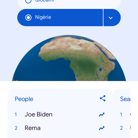
Globální
Nigérie
People
Searc
Joe Biden
Co
Rema
US