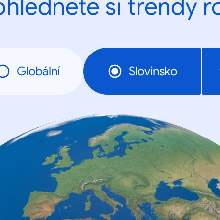
ohlédněte si trendy r
Globální
Slovinsko