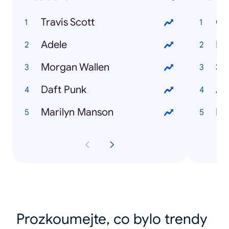
Travis Scott
Adele
Fe
Morgan Wallen
Daft Punk
Af
Marilyn Manson
Lo
Prozkoumejte, co bylo trendy