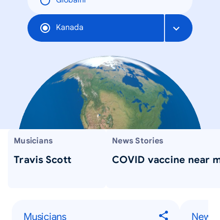
Globální
Kanada
Musicians
News Stories
Travis Scott
COVID vaccine near 
Musicians
News S