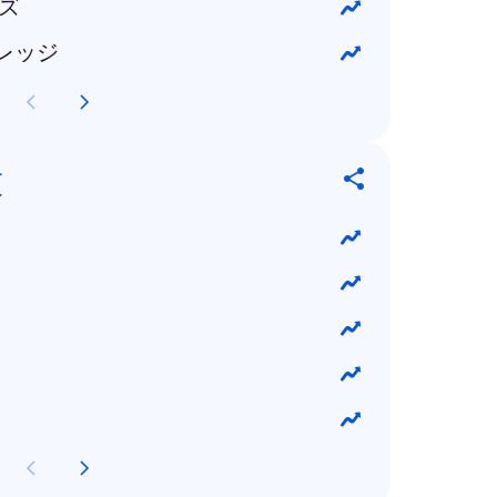
イズ
レッジ
技