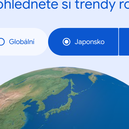
ohlédněte si trendy r
Globální
Japonsko