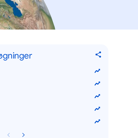
øgninger