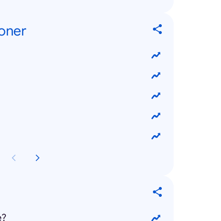
oner
e?