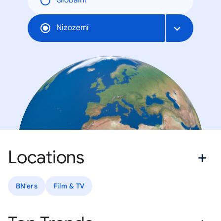
Globální
Nizozemí
Locations
BN'ers
Film & TV