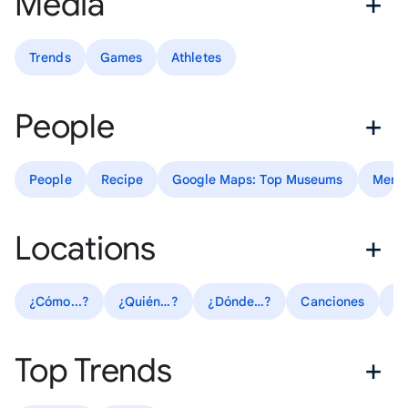
Media
Trends
Games
Athletes
People
People
Recipe
Google Maps: Top Museums
Mem
Locations
¿Cómo...?
¿Quién…?
¿Dónde…?
Canciones
T
Top Trends