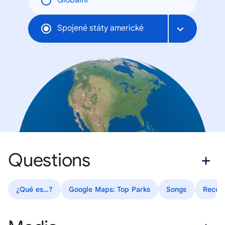
Globální
Spojené státy americké
Questions
¿Qué es…?
Google Maps: Top Parks
Songs
Recet