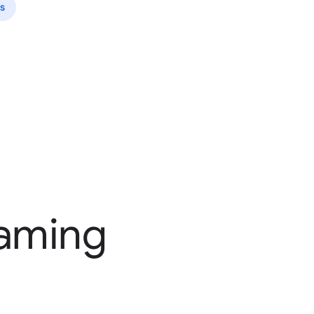
s
gaming