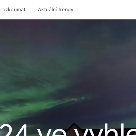
Prozkoumat
Aktuální trendy
24 ve vyhl