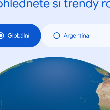
ohlédněte si trendy r
Globální
Argentina