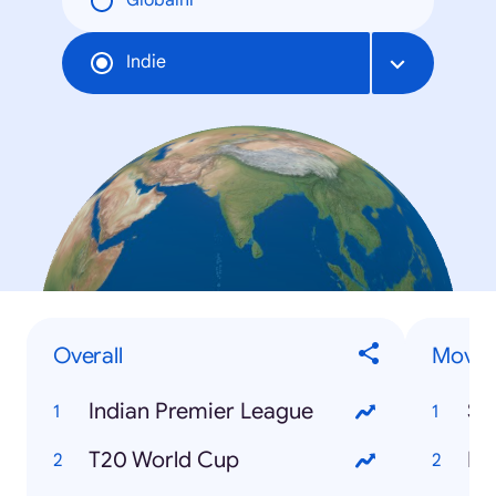
Globální
Indie
Overall
Movie
Indian Premier League
St
T20 World Cup
Ka