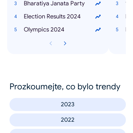
Bharatiya Janata Party
12t
Election Results 2024
La
Olympics 2024
Ha
Prozkoumejte, co bylo trendy
2023
2022