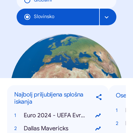
Globální
Slovinsko
Najbolj priljubljena splošna
Osebe
iskanja
Do
Euro 2024 - UEFA Evropsko prvenstvo v nogometu
Ka
Dallas Mavericks