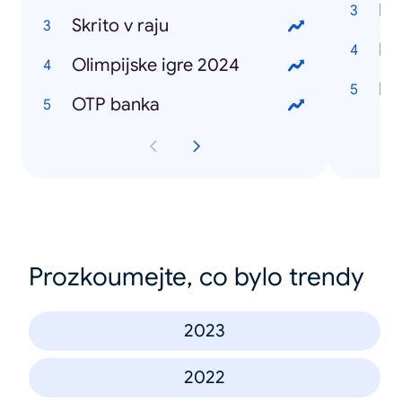
Do
Skrito v raju
Ba
Olimpijske igre 2024
Ra
OTP banka
Prozkoumejte, co bylo trendy
2023
2022