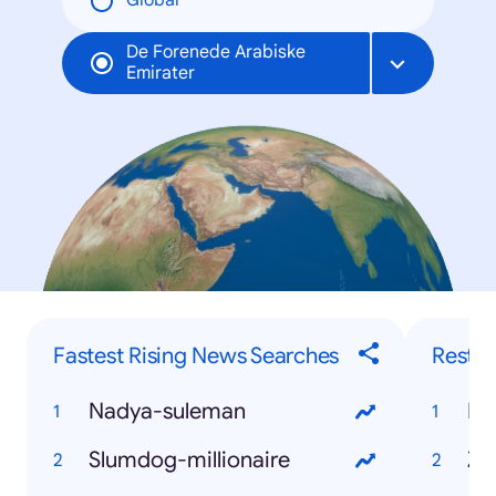
Global
De Forenede Arabiske
Emirater
Fastest Rising News Searches
Restau
Nadya-suleman
Slumdog-millionaire
Zu