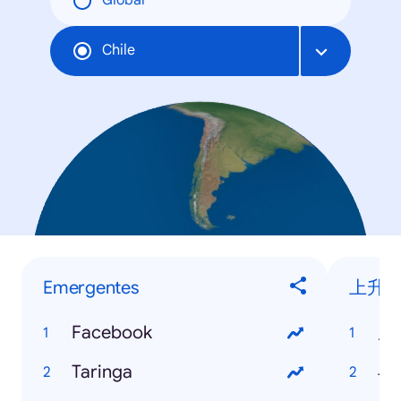
Global
Chile
Emergentes
上升
Facebook
周
Taringa
斗