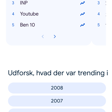
INP
潜
Youtube
走
Ben 10
许
Udforsk, hvad der var trending i
2008
2007