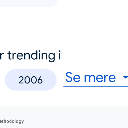
r trending i
Se mere
2006
ethodology