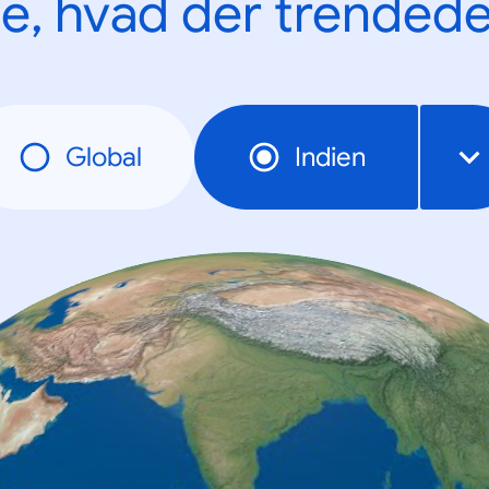
e, hvad der trendede
Global
Indien