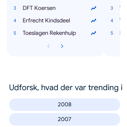
DFT Koersen
Vl
Erfrecht Kindsdeel
We
Toeslagen Rekenhulp
Lo
Udforsk, hvad der var trending i
2008
2007