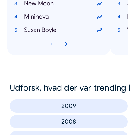
New Moon
As
Mininova
Mc
Susan Boyle
Vi
Udforsk, hvad der var trending i
2009
2008