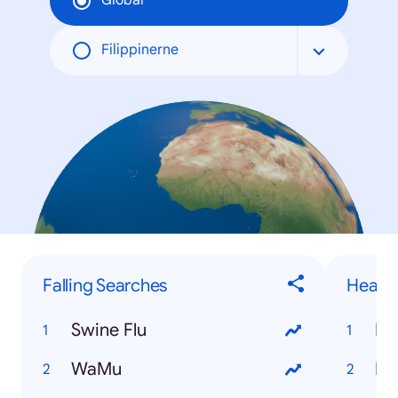
Global
Filippinerne
Falling Searches
Health
Swine Flu
HC
WaMu
Dr