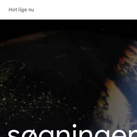
Hot lige nu
 søgninge