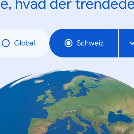
e, hvad der trendede
Global
Schweiz