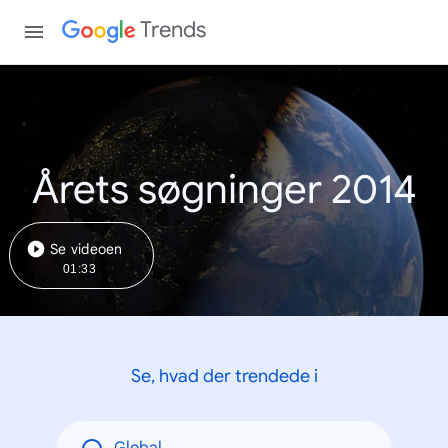
Trends
Årets søgninger 2014
Se videoen
01:33
Se, hvad der trendede i