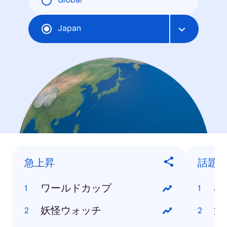
Global
Japan
急上昇
話題
ワールドカップ
小
妖怪ウォッチ
浅