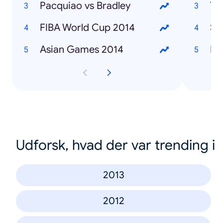
Pacquiao vs Bradley
Ty
FIBA World Cup 2014
SO
Asian Games 2014
ISI
Udforsk, hvad der var trending i
2013
2012