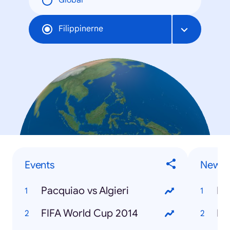
Global
Filippinerne
Events
News
Pacquiao vs Algieri
M
FIFA World Cup 2014
Eb