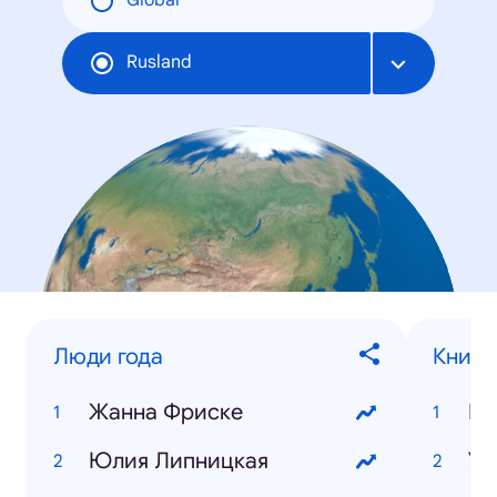
Global
Rusland
Люди года
Книги
Жанна Фриске
Ви
Юлия Липницкая
Ул