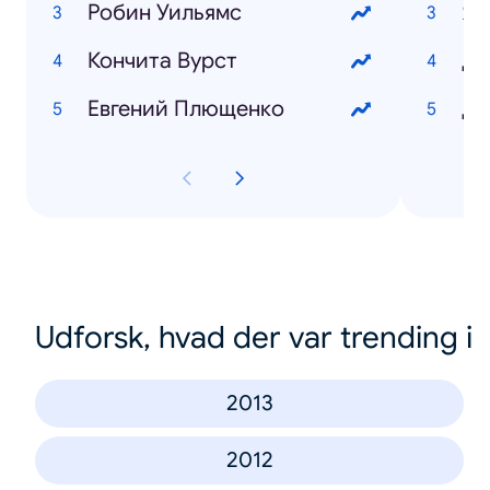
Робин Уильямс
Ям
Кончита Вурст
Ди
Евгений Плющенко
Да
Udforsk, hvad der var trending i
2013
2012