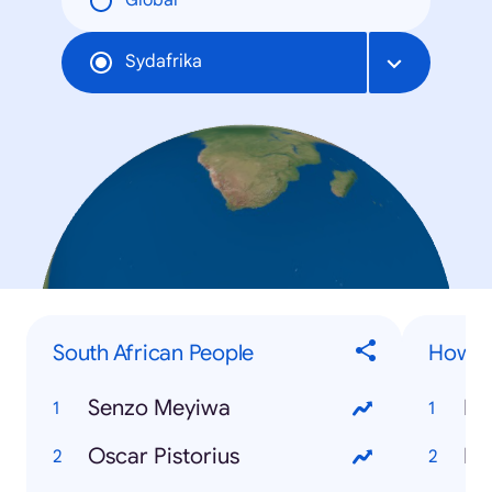
Global
Sydafrika
South African People
How to
Senzo Meyiwa
Ho
Oscar Pistorius
Ho