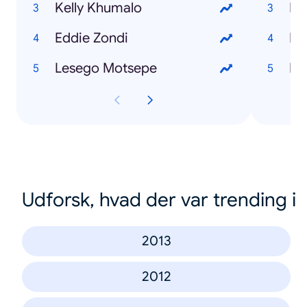
Kelly Khumalo
Ho
Eddie Zondi
Ho
Lesego Motsepe
Ho
Udforsk, hvad der var trending i
2013
2012