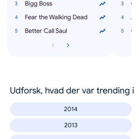
Bigg Boss
Ca
Fear the Walking Dead
Ad
Better Call Saul
Ch
Udforsk, hvad der var trending i
2014
2013