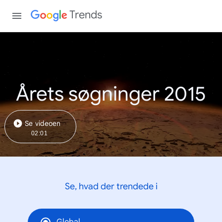
Trends
Årets søgninger 2015
Se videoen
02:01
Se, hvad der trendede i