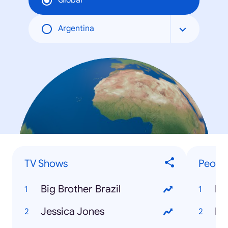
Global
Argentina
TV Shows
Peopl
Big Brother Brazil
La
Jessica Jones
Ro