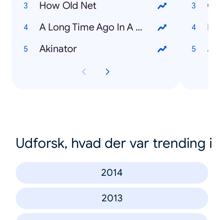
How Old Net
Ca
A Long Time Ago In A Galaxy Far Far Away
Ro
Akinator
Ja
Udforsk, hvad der var trending i
2014
2013