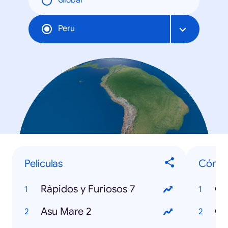
Global
Peru
Películas
Cómo 
Rápidos y Furiosos 7
Asu Mare 2