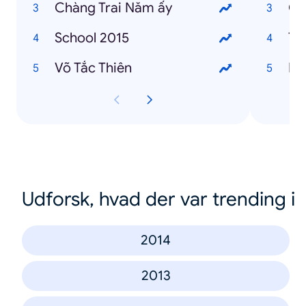
Chàng Trai Năm ấy
Gi
School 2015
Ti
Võ Tắc Thiên
Ha
Udforsk, hvad der var trending i
2014
2013