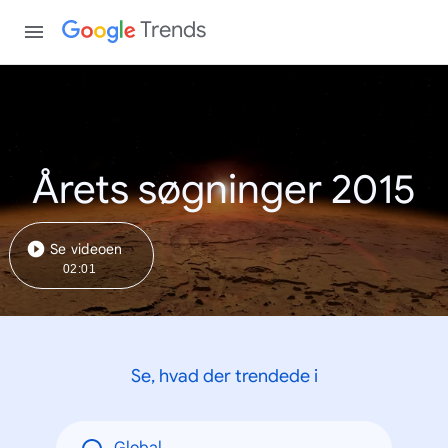
Trends
Årets søgninger 2015
Se videoen
02:01
Se, hvad der trendede i