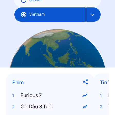
Global
Vietnam
Phim
Tin Tr
Furious 7
Cô Dâu 8 Tuổi