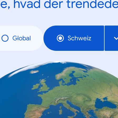
e, hvad der trendede
Global
Schweiz