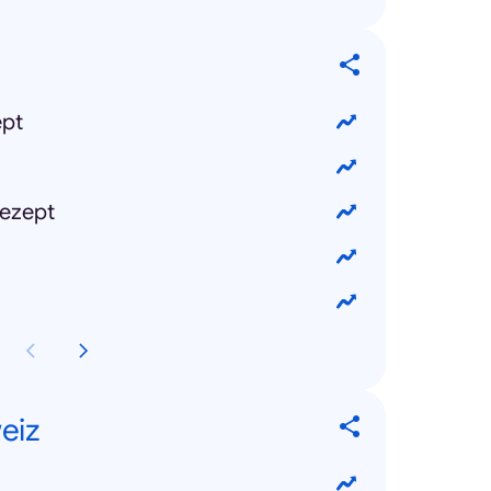
ept
ezept
eiz