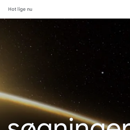
Hot lige nu
 søgninger