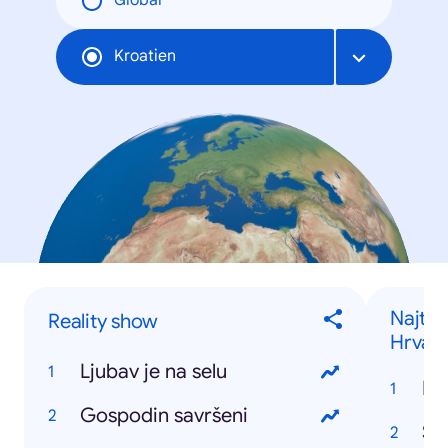
Global
Kroatien
Najtra
Reality show
Hrvats
Ljubav je na selu
Gospodin savršeni
Štr