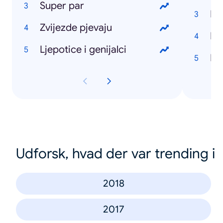
Super par
Di
Zvijezde pjevaju
Ljepotice i genijalci
Hr
Udforsk, hvad der var trending i
2018
2017