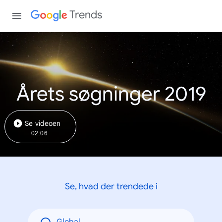
Trends
Årets søgninger 2019
Se videoen
02:06
Se, hvad der trendede i