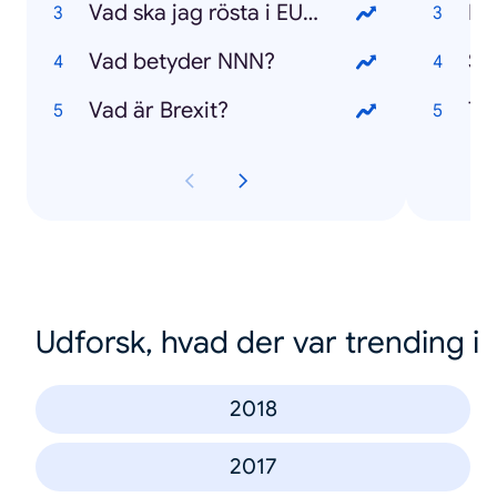
Vad ska jag rösta i EU-valet?
La
Vad betyder NNN?
Sc
Vad är Brexit?
Ta
Udforsk, hvad der var trending i
2018
2017