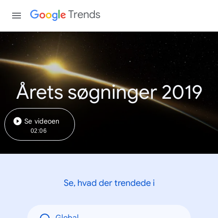
Trends
Årets søgninger 2019
Se videoen
02:06
Se, hvad der trendede i