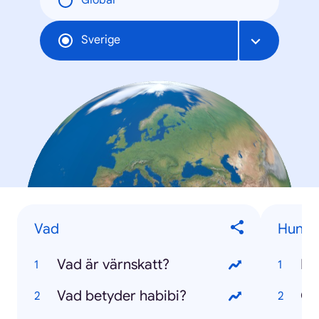
Global
Sverige
Vad
Hundr
Vad är värnskatt?
Pu
Vad betyder habibi?
Go