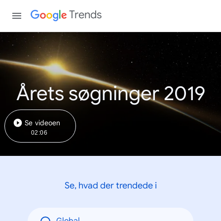
Trends
Årets søgninger 2019
Se videoen
02:06
Se, hvad der trendede i