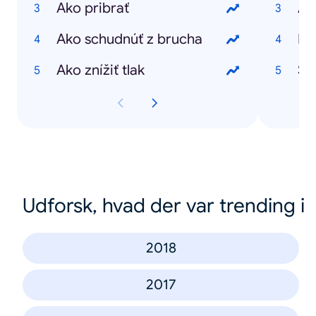
Ako pribrať
At
Ako schudnúť z brucha
Pe
Ako znížiť tlak
Št
Udforsk, hvad der var trending i
2018
2017