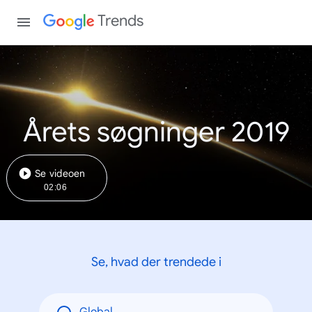
Trends
Årets søgninger 2019
Se videoen
02:06
Se, hvad der trendede i