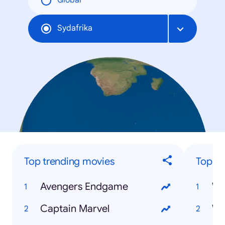
Global
Sydafrika
Top trending movies
Top tr
Avengers Endgame
Captain Marvel