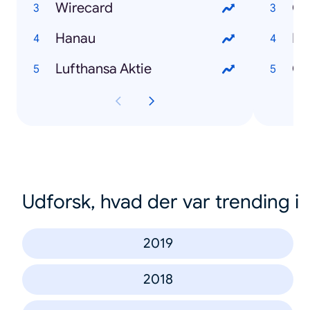
Wirecard
Co
Hanau
RK
Lufthansa Aktie
Co
Udforsk, hvad der var trending i
2019
2018