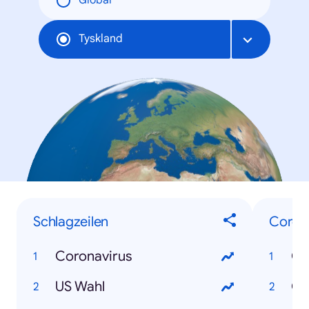
Global
Tyskland
Schlagzeilen
Coron
Coronavirus
Co
US Wahl
Co