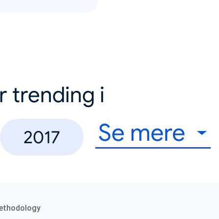
r trending i
Se mere
2017
ethodology