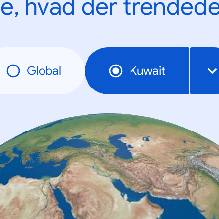
e, hvad der trendede
Global
Kuwait