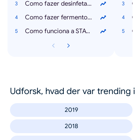
Como fazer desinfetante caseiro?
O 
Como fazer fermento de padeiro?
Como funciona a STAYAWAY COVID?
O 
Udforsk, hvad der var trending i
2019
2018