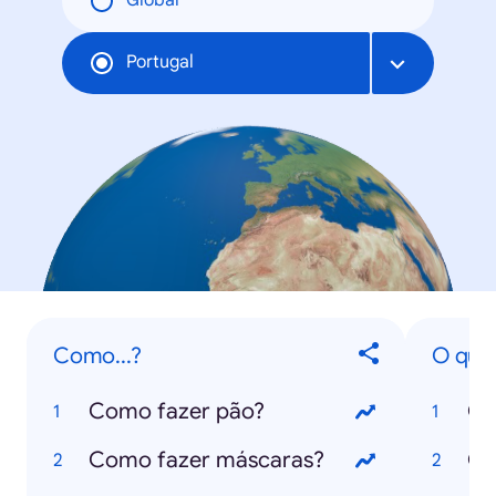
Global
Portugal
Como...?
O que.
Como fazer pão?
O 
Como fazer máscaras?