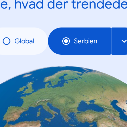
e, hvad der trendede
Global
Serbien