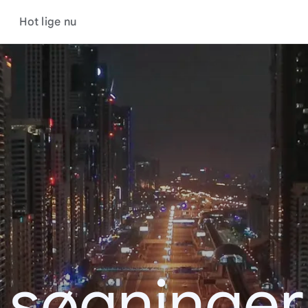
Hot lige nu
 søgninge