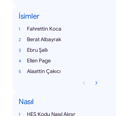
İsimler
Fahrettin Koca
Berat Albayrak
Ebru Şallı
Ellen Page
Alaattin Çakıcı
Nasıl
HES Kodu Nasıl Alınır