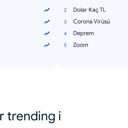
Dolar Kaç TL
Corona Virüsü
Deprem
Zoom
r trending i