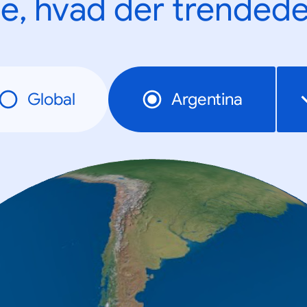
e, hvad der trendede
Global
Argentina