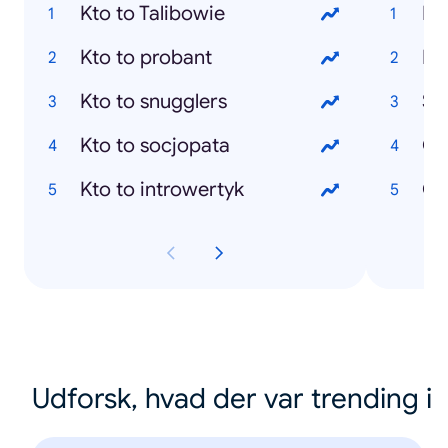
Kto to Talibowie
Di
Kto to probant
Dz
Kto to snugglers
Sm
Kto to socjopata
Oc
Kto to introwertyk
Cr
Udforsk, hvad der var trending i