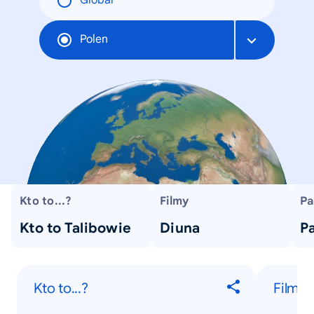
Global
Polen
Kto to...?
Filmy
Pa
Kto to Talibowie
Diuna
P
Kto to...?
Filmy