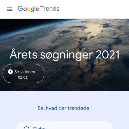
Trends
Årets søgninger 2021
Se videoen
02:01
Se, hvad der trendede i