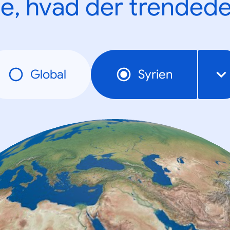
e, hvad der trendede
Global
Syrien