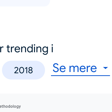
r trending i
Se mere
2018
ethodology