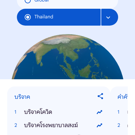
Global
Thailand
บริจาค
คำค้นห
บริจาคโควิด
เร
บริจาคโรงพยาบาลสงฆ์
คนล