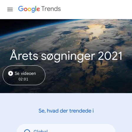
Trends
Årets søgninger 2021
Se videoen
02:01
Se, hvad der trendede i