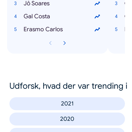
Jô Soares
Gal Costa
Ch
Erasmo Carlos
Udforsk, hvad der var trending i
2021
2020