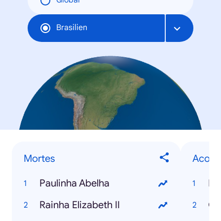
Global
Brasilien
Mortes
Acont
Paulinha Abelha
El
Rainha Elizabeth II
Co