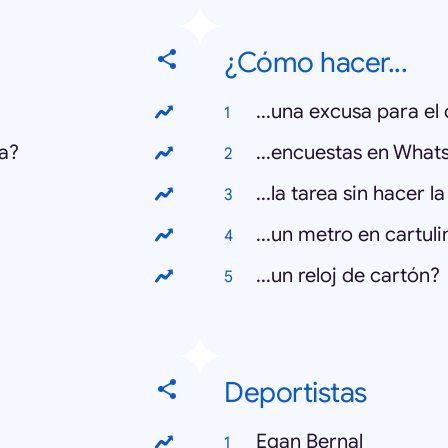
¿Cómo hacer...
...una excusa para el
ra?
...encuestas en What
...la tarea sin hacer l
...un metro en cartuli
...un reloj de cartón?
Deportistas
Egan Bernal