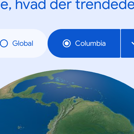
e, hvad der trendede
Global
Columbia