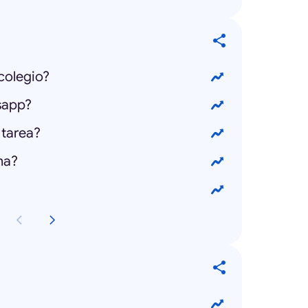
 colegio?
sapp?
a tarea?
na?