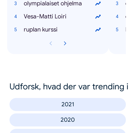
olympialaiset ohjelma
ol
Vesa-Matti Loiri
em 
ruplan kurssi
Mi
Udforsk, hvad der var trending i
2021
2020