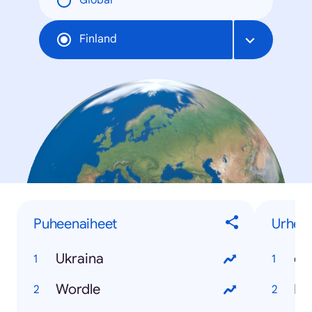
Global
Finland
Puheenaiheet
Urheil
Ukraina
ol
Wordle
Ii